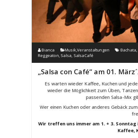
Bianca
Musik
,
Veranstaltungen
Bachata
Reggeaton
,
Salsa
,
SalsaCafé
„Salsa con Café“ am 01. März´
Es warten wieder Kaffee, Kuchen und jede
wieder die Möglichkeit zum Üben, Tanzen
passenden Salsa-Mix gib
Wer einen Kuchen oder anderes Gebäck zum B
fre
Wir treffen uns immer am 1. + 3. Sonntag 
Kaffee, 