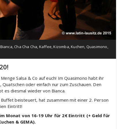
,
Bianca
,
Cha Cha Cha
,
Kaffee
,
Kizomba
,
Kuchen
,
Quasimono
,
20!
 Menge Salsa & Co auf euch! Im Quasimono habt ihr
, Quatschen oder einfach nur zum Zuschauen. Den
t es diesmal wieder von Bianca.
uffet beisteuert, hat zusammen mit einer 2. Person
ien Eintritt!
im Monat von 16-19 Uhr für 2€ Eintritt (+ Geld für
Kuchen & GEMA).