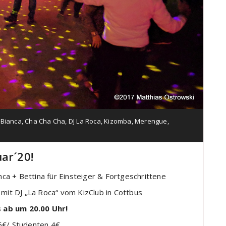
,
Bianca
,
Cha Cha Cha
,
DJ La Roca
,
Kizomba
,
Merengue
,
ar´20!
ca + Bettina für Einsteiger & Fortgeschrittene
mit DJ „La Roca“ vom KizClub in Cottbus
s ab um 20.00 Uhr!
: 6€/ Studenten 4€