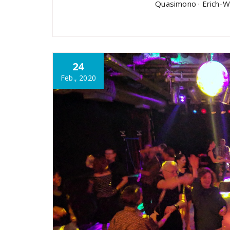
Quasimono · Erich-We
24
Feb., 2020