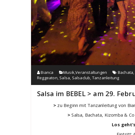
Bianca
Musik
,
Veranstaltungen
Bachata
Reggeaton
,
Salsa
,
Salsaclub
,
Tanzanleitung
Salsa im BEBEL > am 29. Febru
>
zu Beginn mit Tanzanleitung von Bian
>
Salsa, Bachata, Kizomba & Co 
Los geht’
Eintritt