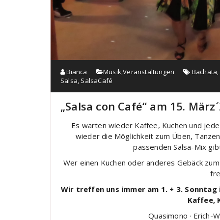
Bianca
Musik
,
Veranstaltungen
Bachata
Salsa
,
SalsaCafé
„Salsa con Café“ am 15. März´
Es warten wieder Kaffee, Kuchen und jede
wieder die Möglichkeit zum Üben, Tanzen
passenden Salsa-Mix gibt
Wer einen Kuchen oder anderes Gebäck zum B
fre
Wir treffen uns immer am 1. + 3. Sonntag 
Kaffee, 
Quasimono · Erich-We