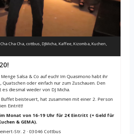
,
Cha Cha Cha
,
cottbus
,
DJMicha
,
Kaffee
,
Kizomba
,
Kuchen
,
20!
 Menge Salsa & Co auf euch! Im Quasimono habt ihr
, Quatschen oder einfach nur zum Zuschauen. Den
 es diesmal wieder von DJ Micha.
uffet beisteuert, hat zusammen mit einer 2. Person
ien Eintritt!
im Monat von 16-19 Uhr für 2€ Eintritt (+ Geld für
Kuchen & GEMA).
inert-Str. 2 · 03046 Cottbus