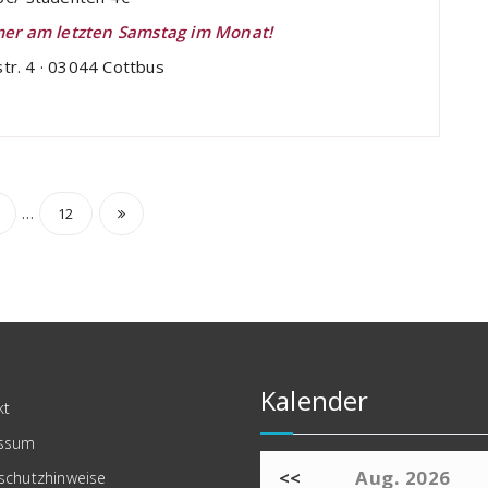
mmer am letzten Samstag im Monat!
str. 4 · 03044 Cottbus
ennummerierung
…
12
räge
Kalender
kt
ssum
<<
Aug. 2026
schutzhinweise