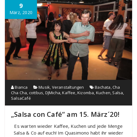
9
März, 2020
Bianca
Musik
,
Veranstaltungen
Bachata
,
Cha
Cha Cha
,
cottbus
,
DJMicha
,
Kaffee
,
Kizomba
,
Kuchen
,
Salsa
,
SalsaCafé
„Salsa con Café“ am 15. März´20!
Es warten wieder Kaffee, Kuchen und jede Menge
Salsa & Co auf euch! Im Quasimono habt ihr wieder