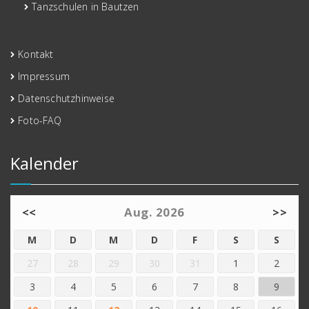
Tanzschulen in Bautzen
Kontakt
Impressum
Datenschutzhinweise
Foto-FAQ
Kalender
<<
Aug. 2026
>>
M
D
M
D
F
S
S
27
28
29
30
31
1
2
3
4
5
6
7
8
9