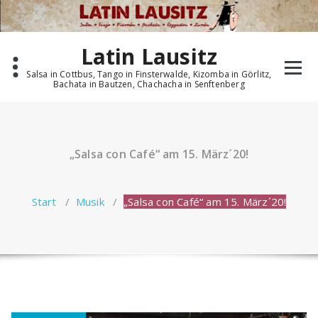
Zum
Inhalt
springen
Latin Lausitz
Salsa in Cottbus, Tango in Finsterwalde, Kizomba in Görlitz,
Bachata in Bautzen, Chachacha in Senftenberg
„Salsa con Café“ am 15. März´20!
Start
/
Musik
/
„Salsa con Café“ am 15. März´20!