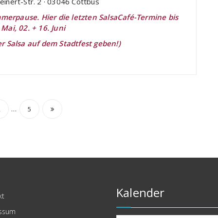
inert-Str. 2 · 03046 Cottbus
merpause. Hier die letzten SalsaCafé-Termine bis
 Mai, 02. + 16. Juni
er Salsa auf dem Stadtfest geben!)
tennummerierung
…
2
5
räge
Kalender
kt
ssum