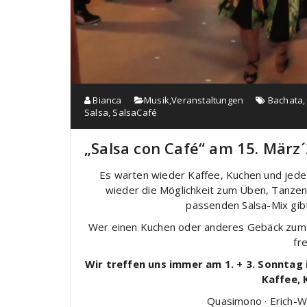
Bianca
Musik
,
Veranstaltungen
Bachata
Salsa
,
SalsaCafé
„Salsa con Café“ am 15. März´
Es warten wieder Kaffee, Kuchen und jede
wieder die Möglichkeit zum Üben, Tanzen
passenden Salsa-Mix gibt
Wer einen Kuchen oder anderes Gebäck zum B
fre
Wir treffen uns immer am 1. + 3. Sonntag 
Kaffee, 
Quasimono · Erich-We