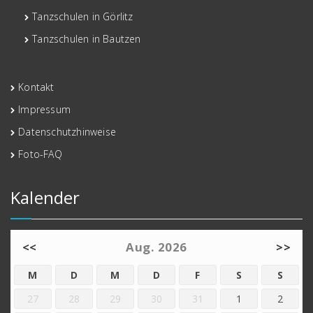
Tanzschulen in Görlitz
Tanzschulen in Bautzen
Kontakt
Impressum
Datenschutzhinweise
Foto-FAQ
Kalender
<<
Aug. 2026
>>
M
D
M
D
F
S
S
27
28
29
30
31
1
2