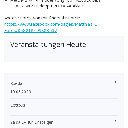
Metz MB 44 AF-1 oder
YongNuo YN565EX
Blitz
2 Satz
Eneloop PRO XX AA Akkus
Andere Fotos von mir findet ihr unter:
https://www.facebook.com/pages/Matthias-O-
Fotos/868218499888537
Veranstaltungen Heute
Rueda
10.08.2026
Cottbus
Salsa LA für Einsteiger