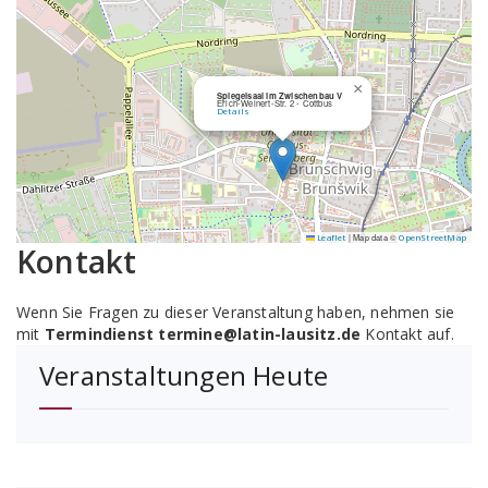
×
Spiegelsaal im Zwischenbau V
Erich-Weinert-Str. 2 - Cottbus
Details
|
Map data ©
Leaflet
OpenStreetMap
Kontakt
Wenn Sie Fragen zu dieser Veranstaltung haben, nehmen sie
mit
Termindienst termine@latin-lausitz.de
Kontakt auf.
Veranstaltungen Heute