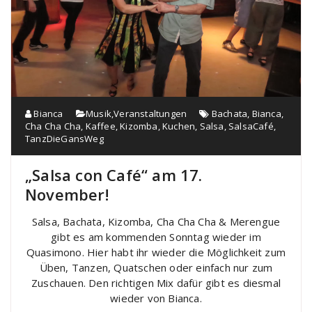
Bianca
Musik
,
Veranstaltungen
Bachata
,
Bianca
,
Cha Cha Cha
,
Kaffee
,
Kizomba
,
Kuchen
,
Salsa
,
SalsaCafé
,
TanzDieGansWeg
„Salsa con Café“ am 17.
November!
Salsa, Bachata, Kizomba, Cha Cha Cha & Merengue
gibt es am kommenden Sonntag wieder im
Quasimono. Hier habt ihr wieder die Möglichkeit zum
Üben, Tanzen, Quatschen oder einfach nur zum
Zuschauen. Den richtigen Mix dafür gibt es diesmal
wieder von Bianca.