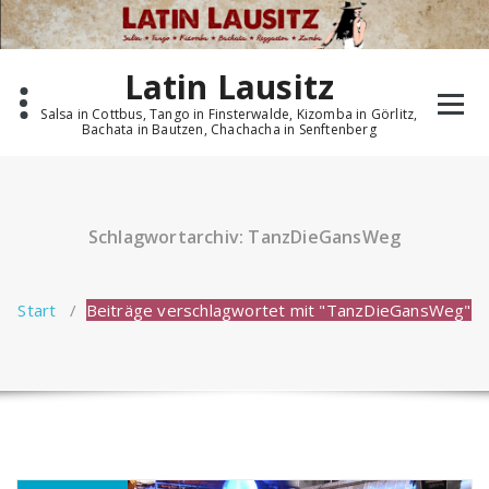
Zum
Inhalt
springen
Latin Lausitz
Salsa in Cottbus, Tango in Finsterwalde, Kizomba in Görlitz,
Bachata in Bautzen, Chachacha in Senftenberg
Schlagwortarchiv: TanzDieGansWeg
Start
/
Beiträge verschlagwortet mit "TanzDieGansWeg"