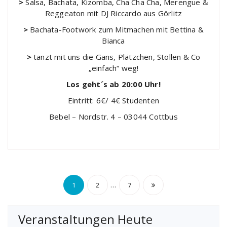
>
Salsa, Bachata, Kizomba, Cha Cha Cha, Merengue &
Reggeaton mit DJ Riccardo aus Görlitz
>
Bachata-Footwork zum Mitmachen mit Bettina &
Bianca
>
tanzt mit uns die Gans, Plätzchen, Stollen & Co
„einfach“ weg!
Los geht´s ab 20:00 Uhr!
Eintritt: 6€/ 4€ Studenten
Bebel – Nordstr. 4 – 03044 Cottbus
Seitennummerierun
…
1
2
7
der
Veranstaltungen Heute
Beiträge