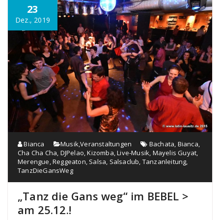
23
Dez., 2019
Bianca
Musik
,
Veranstaltungen
Bachata
,
Bianca
,
Cha Cha Cha
,
DJPelao
,
Kizomba
,
Live-Musik
,
Mayelis Guyat
,
Merengue
,
Reggeaton
,
Salsa
,
Salsaclub
,
Tanzanleitung
,
TanzDieGansWeg
„Tanz die Gans weg“ im BEBEL >
am 25.12.!