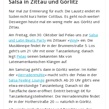
Salsa in Zittau und Görlitz
Nur mal zur Erinnerung für euch: Die Lausitz endet im
Süden nicht kurz hinter Cottbus. Es geht noch weiter!
Deswegen heute mal ein wenig mehr aus Görlitz und
Zittau.
Am Freitag, den 30. Oktober läd Pelao uns zur
Salsa
und Latin Beats Party
ins Zittauer »
Vinyl
« ein. Die
Musikkneipe findet ihr in der Brunnenstraße 5. Los
geht’s um 21 Uhr mit einer Tanzanleitung. danach
legt
Pelao
seinen bekannten Mix von
Lateinamerikanischen Klängen auf.
Am Samstag geht’s dann in Görlitz weiter. Im Keller
der »
Vierradenmühle
« macht sich’s der Pelao in der
Salsa Feeling Lounge
gemütlich. Ab 20 Uhr gibt’s eine
etwa einstündige Tanzanleitung. Danach ist die
Tanzfläche dann eröffnet. Eintritt beträgt 6€ für
Tanzanleitungsteilnehmer. Die Vierradenmühle findet
ihr in der Hotherstraße 20 — natürlich in Görlitz.