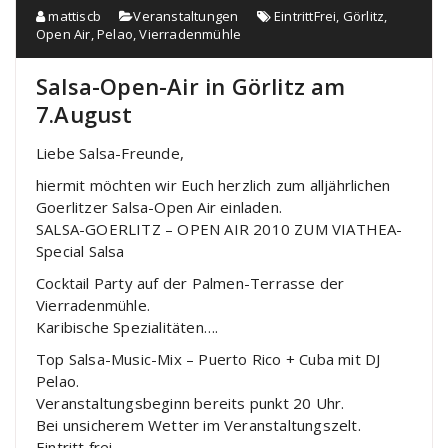
mattiscb
Veranstaltungen
EintrittFrei
,
Görlitz
,
Open Air
,
Pelao
,
Vierradenmühle
Salsa-Open-Air in Görlitz am
7.August
Liebe Salsa-Freunde,
hiermit möchten wir Euch herzlich zum alljährlichen
Goerlitzer Salsa-Open Air einladen.
SALSA-GOERLITZ – OPEN AIR 2010 ZUM VIATHEA-
Special Salsa
Cocktail Party auf der Palmen-Terrasse der
Vierradenmühle.
Karibische Spezialitäten….
Top Salsa-Music-Mix – Puerto Rico + Cuba mit DJ
Pelao.
Veranstaltungsbeginn bereits punkt 20 Uhr.
Bei unsicherem Wetter im Veranstaltungszelt.
Eintritt frei…