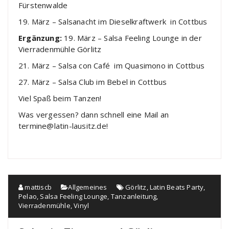
Fürstenwalde
19. März – Salsanacht im Dieselkraftwerk in Cottbus
Ergänzung:
19. März – Salsa Feeling Lounge in der
Vierradenmühle Görlitz
21. März – Salsa con Café im Quasimono in Cottbus
27. März – Salsa Club im Bebel in Cottbus
Viel Spaß beim Tanzen!
Was vergessen? dann schnell eine Mail an
termine@latin-lausitz.de!
mattiscb
Allgemeines
Görlitz
,
Latin Beats Party
,
Pelao
,
Salsa Feeling Lounge
,
Tanzanleitung
,
Vierradenmühle
,
Vinyl