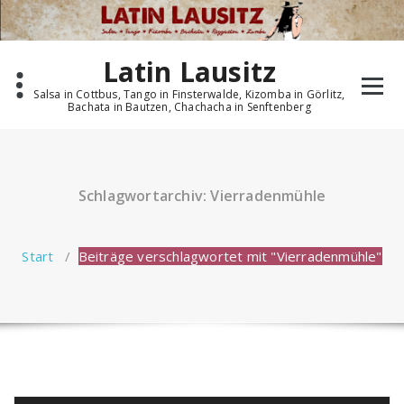
Zum
Inhalt
springen
Latin Lausitz
Salsa in Cottbus, Tango in Finsterwalde, Kizomba in Görlitz,
Bachata in Bautzen, Chachacha in Senftenberg
Schlagwortarchiv: Vierradenmühle
Start
/
Beiträge verschlagwortet mit "Vierradenmühle"