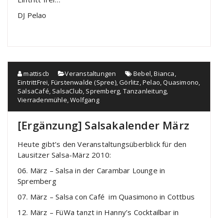
DJ Pelao
mattiscb
Veranstaltungen
Bebel
,
Bianca
,
EintrittFrei
,
Fürstenwalde (Spree)
,
Görlitz
,
Pelao
,
Quasimono
,
SalsaCafé
,
SalsaClub
,
Spremberg
,
Tanzanleitung
,
Vierradenmühle
,
Wolfgang
[Ergänzung] Salsakalender März
Heute gibt’s den Veranstaltungsüberblick für den
Lausitzer Salsa-März 2010:
06. März – Salsa in der Carambar Lounge in
Spremberg
07. März – Salsa con Café im Quasimono in Cottbus
12. März – FüWa tanzt in Hanny’s Cocktailbar in