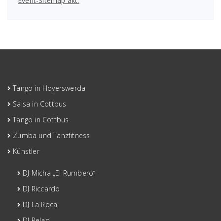
Event-Sitemap akt.
Tango in Hoyerswerda
Salsa in Cottbus
Tango in Cottbus
Zumba und Tanzfitness
Künstler
DJ Micha „El Rumbero“
DJ Riccardo
DJ La Roca
DJ Pelao