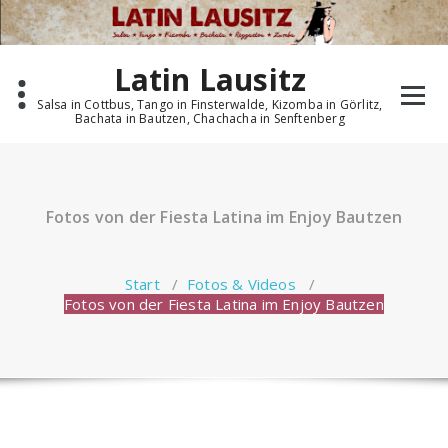
Zum
Inhalt
springen
Latin Lausitz
Salsa in Cottbus, Tango in Finsterwalde, Kizomba in Görlitz,
Bachata in Bautzen, Chachacha in Senftenberg
Fotos von der Fiesta Latina im Enjoy Bautzen
Start
/
Fotos & Videos
/
Fotos von der Fiesta Latina im Enjoy Bautzen