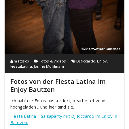
mattiscb
Fotos & Videos
DJRiccardo
,
Enjoy
,
FiestaLatina
,
Janine Mühlmann
Fotos von der Fiesta Latina im
Enjoy Bautzen
Ich hab‘ die Fotos aussortiert, bearbeitet zund
hochgeladen .. und hier sind sie.
Fiesta Latina – Salsaparty mit DJ Riccardo im Enjoy in
Bautzen.