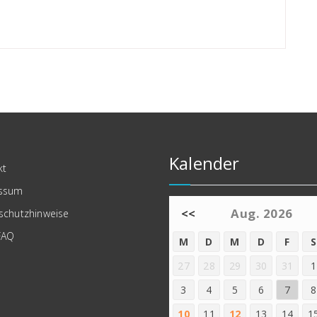
Kalender
kt
ssum
<<
Aug. 2026
schutzhinweise
FAQ
M
D
M
D
F
S
27
28
29
30
31
1
3
4
5
6
7
8
10
11
12
13
14
1