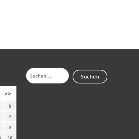
Suchen
nach:
>>
S
2
9
5
16