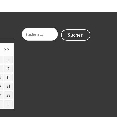
Suchen
nach:
>>
S
7
3
14
0
21
7
28
5