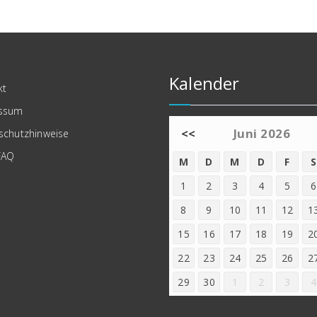
Kalender
kt
ssum
<<
Juni 2026
schutzhinweise
FAQ
M
D
M
D
F
S
1
2
3
4
5
6
8
9
10
11
12
1
15
16
17
18
19
2
22
23
24
25
26
2
29
30
1
2
3
4