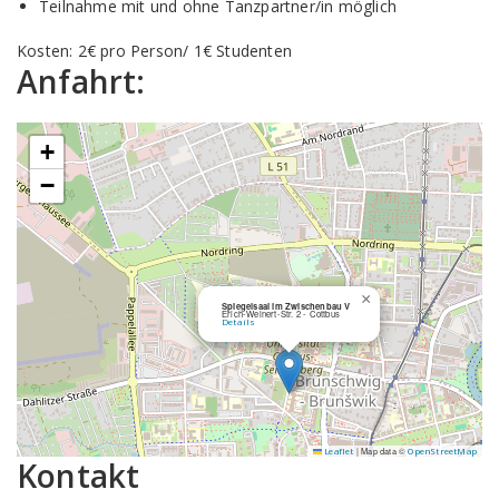
Teilnahme mit und ohne Tanzpartner/in möglich
Kosten: 2€ pro Person/ 1€ Studenten
Anfahrt:
+
−
×
Spiegelsaal im Zwischenbau V
Erich-Weinert-Str. 2 - Cottbus
Details
|
Map data ©
Leaflet
OpenStreetMap
Kontakt