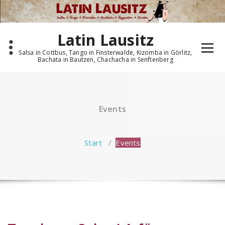
Zum
Inhalt
springen
Latin Lausitz
Salsa in Cottbus, Tango in Finsterwalde, Kizomba in Görlitz,
Bachata in Bautzen, Chachacha in Senftenberg
Events
Start
/
Events