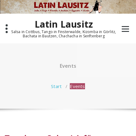
Zum
Inhalt
springen
Latin Lausitz
Salsa in Cottbus, Tango in Finsterwalde, Kizomba in Görlitz,
Bachata in Bautzen, Chachacha in Senftenberg
Events
Start
/
Events