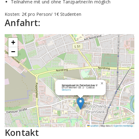
Teilnahme mit und ohne Tanzpartner/in möglich
Kosten: 2€ pro Person/ 1€ Studenten
Anfahrt:
+
−
×
Spiegelsaal im Zwischenbau V
Erich-Weinert-Str. 2 - Cottbus
Details
|
Map data ©
Leaflet
OpenStreetMap
Kontakt