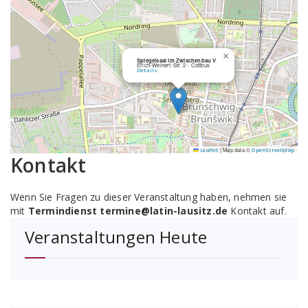
×
Spiegelsaal im Zwischenbau V
Erich-Weinert-Str. 2 - Cottbus
Details
|
Map data ©
Leaflet
OpenStreetMap
Kontakt
Wenn Sie Fragen zu dieser Veranstaltung haben, nehmen sie
mit
Termindienst termine@latin-lausitz.de
Kontakt auf.
Veranstaltungen Heute