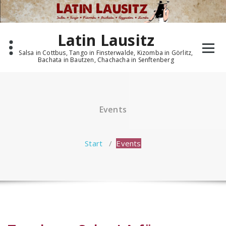
Zum
Inhalt
springen
Latin Lausitz
Salsa in Cottbus, Tango in Finsterwalde, Kizomba in Görlitz,
Bachata in Bautzen, Chachacha in Senftenberg
Events
Start
/
Events