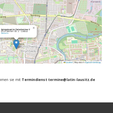
×
Spiegelsaal im Zwischenbau V
Erich-Weinert-Str. 2 - Cottbus
Details
|
Map data ©
Leaflet
OpenStreetMap
ehmen sie mit
Termindienst termine@latin-lausitz.de