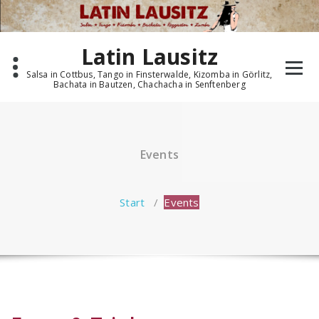
Zum
Inhalt
springen
Latin Lausitz
Salsa in Cottbus, Tango in Finsterwalde, Kizomba in Görlitz,
Bachata in Bautzen, Chachacha in Senftenberg
Events
Start
/
Events