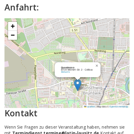
Anfahrt:
+
−
×
Quasimono
Erich-Weinert-Str. 2 - Cottbus
Details
|
Map data ©
Leaflet
OpenStreetMap
Kontakt
Wenn Sie Fragen zu dieser Veranstaltung haben, nehmen sie
mit
Termindienst termine@latin-lausitz.de
Kontakt auf.