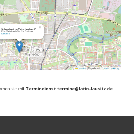
×
Spiegelsaal im Zwischenbau V
Erich-Weinert-Str. 2 - Cottbus
Details
|
Map data ©
Leaflet
OpenStreetMap
ehmen sie mit
Termindienst termine@latin-lausitz.de