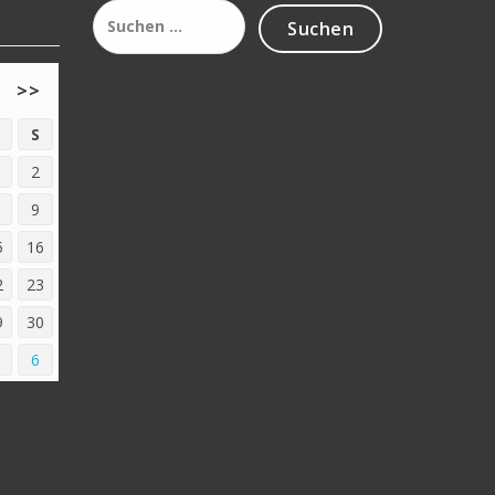
Suchen
nach:
>>
S
2
9
5
16
2
23
9
30
6