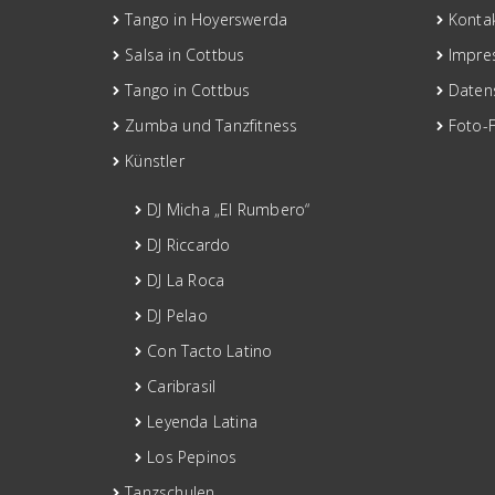
Tango in Hoyerswerda
Konta
Salsa in Cottbus
Impre
Tango in Cottbus
Daten
Zumba und Tanzfitness
Foto-
Künstler
DJ Micha „El Rumbero“
DJ Riccardo
DJ La Roca
DJ Pelao
Con Tacto Latino
Caribrasil
Leyenda Latina
Los Pepinos
Tanzschulen