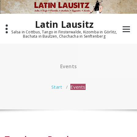
Zum
Inhalt
springen
Latin Lausitz
Salsa in Cottbus, Tango in Finsterwalde, Kizomba in Görlitz,
Bachata in Bautzen, Chachacha in Senftenberg
Events
Start
/
Events