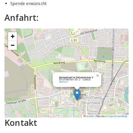
Spende erwünscht
Anfahrt:
+
−
×
Spiegelsaal im Zwischenbau V
Erich-Weinert-Str. 2 - Cottbus
Details
|
Map data ©
Leaflet
OpenStreetMap
Kontakt