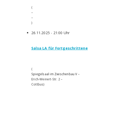
(
–
–
)
26.11.2025 - 21:00 Uhr
Salsa LA für Fortgeschrittene
(
Spiegelsaal im Zwischenbau V
–
Erich-Weinert-Str. 2
–
Cottbus
)