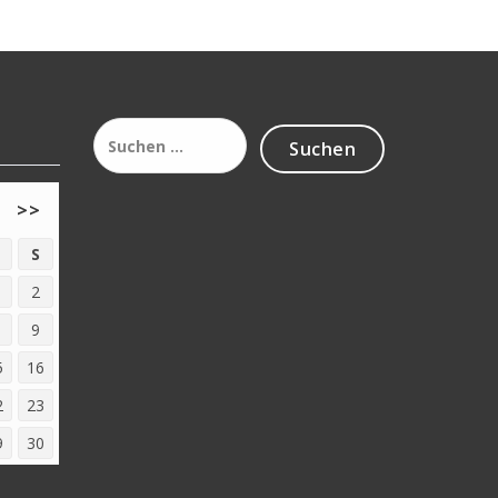
Suchen
nach:
>>
S
2
9
5
16
2
23
9
30